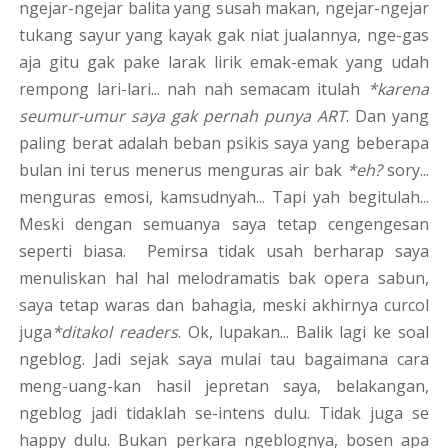
ngejar-ngejar balita yang susah makan, ngejar-ngejar
tukang sayur yang kayak gak niat jualannya, nge-gas
aja gitu gak pake larak lirik emak-emak yang udah
rempong lari-lari... nah nah semacam itulah
*karena
seumur-umur saya gak pernah punya ART
. Dan yang
paling berat adalah beban psikis saya yang beberapa
bulan ini terus menerus menguras air bak
*eh?
sory...
menguras emosi, kamsudnyah... Tapi yah begitulah...
Meski dengan semuanya saya tetap cengengesan
seperti biasa. Pemirsa tidak usah berharap saya
menuliskan hal hal melodramatis bak opera sabun,
saya tetap waras dan bahagia, meski akhirnya curcol
juga
*ditakol readers
. Ok, lupakan... Balik lagi ke soal
ngeblog. Jadi sejak saya mulai tau bagaimana cara
meng-uang-kan hasil jepretan saya, belakangan,
ngeblog jadi tidaklah se-intens dulu. Tidak juga se
happy dulu. Bukan perkara ngeblognya, bosen apa