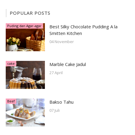
POPULAR POSTS
Puding dan Agar-agar
Best Silky Chocolate Pudding A la
Smitten Kitchen
04 November
cake
Marble Cake Jadul
27 April
Beef
Bakso Tahu
07 Juli