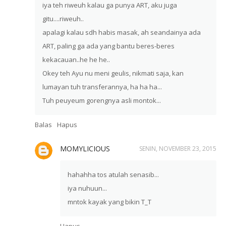
iya teh riweuh kalau ga punya ART, aku juga
gitu....riweuh..
apalagi kalau sdh habis masak, ah seandainya ada
ART, paling ga ada yang bantu beres-beres
kekacauan..he he he..
Okey teh Ayu nu meni geulis, nikmati saja, kan
lumayan tuh transferannya, ha ha ha...
Tuh peuyeum gorengnya asli montok...
Balas
Hapus
MOMYLICIOUS
SENIN, NOVEMBER 23, 2015
hahahha tos atulah senasib...
iya nuhuun...
mntok kayak yang bikin T_T
Hapus