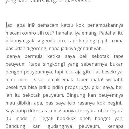
yang baca... atau saya gak lupa*
modus.
J
adi apa ini? semacam katsu kok penampakannya
macam comro sih ceu? hahaha. iya emang. Padahal itu
bikinnya gak segendut itu, tapi lonjong pipih, cuma
pas udah digoreng, napa jadinya gendut yah...
Idenya bermula ketika saya beli sekotak tape
peuyeum [tape singkong] yang sebenarnya bukan
pengen peuyeumnya, tapi lucu aja gitu liat beseknya,
mini mini. Dasar emak-emak laper mata! woaahh
beseknya bisa jadi dijadiin props juga, pikir saya, beli
lah itu sekotak peuyeum. Bingung kan peuyemnya
mau dibikin apa, pas saya icip rasanya kok begini...
Saya intip di kertas kemasannya, ternyata oh ternyata
itu made in Tegal! bookkkk aneh banget yah,
Bandung kan gudangnya peuyeum, kenapa