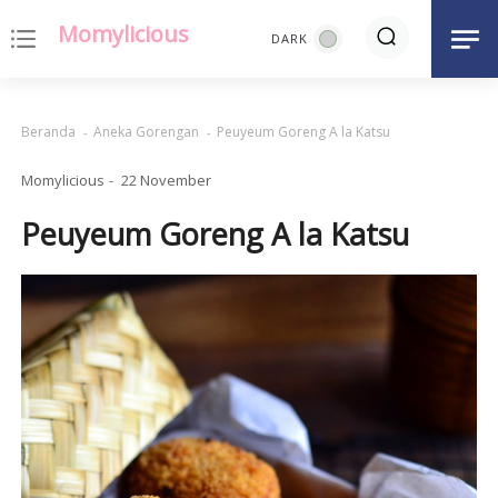
Momylicious
notes
Beranda
Aneka Gorengan
Peuyeum Goreng A la Katsu
Momylicious
22 November
Peuyeum Goreng A la Katsu