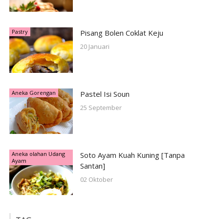
Pastry
Pisang Bolen Coklat Keju
20 Januari
Aneka Gorengan
Pastel Isi Soun
25 September
Aneka olahan Udang
Soto Ayam Kuah Kuning [Tanpa
Ayam
Santan]
02 Oktober