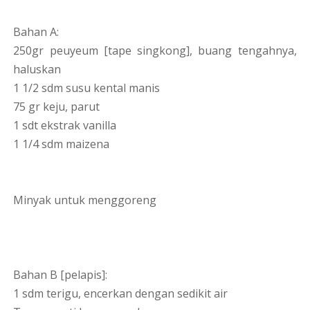
Bahan A:
250gr peuyeum [tape singkong], buang tengahnya,
haluskan
1 1/2 sdm susu kental manis
75 gr keju, parut
1 sdt ekstrak vanilla
1 1/4 sdm maizena
Minyak untuk menggoreng
Bahan B [pelapis]:
1 sdm terigu, encerkan dengan sedikit air