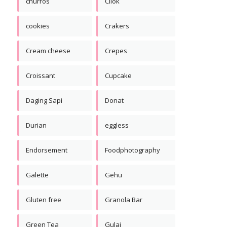
churros
Cilok
cookies
Crakers
Cream cheese
Crepes
Croissant
Cupcake
Daging Sapi
Donat
Durian
eggless
Endorsement
Foodphotography
Galette
Gehu
Gluten free
Granola Bar
Green Tea
Gulai