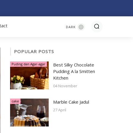
tact
POPULAR POSTS
Puding dan Agar-agar
Best Silky Chocolate
Pudding A la Smitten
Kitchen
04 November
cake
Marble Cake Jadul
27 April