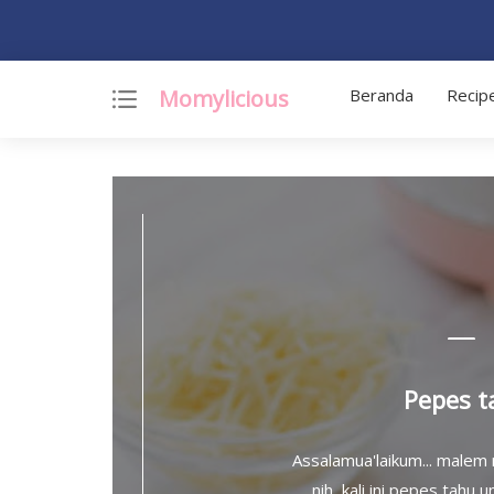
Momylicious
Beranda
Recip
Pepes t
Assalamua'laikum... malem
nih, kali ini pepes tahu 