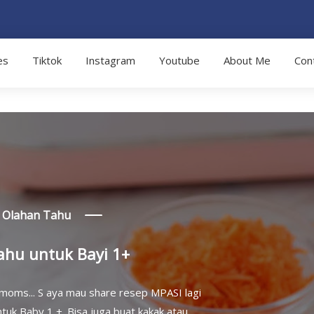
es
Tiktok
Instagram
Youtube
About Me
Con
Olahan Tahu
ahu untuk Bayi 1+
 moms... S aya mau share resep MPASI lagi
untuk Baby 1 +. Bisa juga buat kakak atau