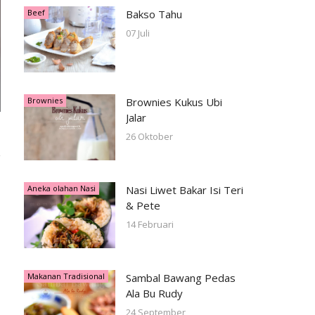
Beef
Bakso Tahu
07 Juli
Brownies
Brownies Kukus Ubi
Jalar
26 Oktober
Aneka olahan Nasi
Nasi Liwet Bakar Isi Teri
& Pete
14 Februari
Makanan Tradisional
Sambal Bawang Pedas
Ala Bu Rudy
24 September