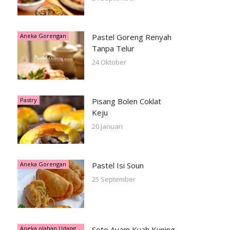
Aneka Gorengan
Pastel Goreng Renyah
Tanpa Telur
24 Oktober
Pastry
Pisang Bolen Coklat
Keju
20 Januari
Aneka Gorengan
Pastel Isi Soun
25 September
Aneka olahan Udang
Soto Ayam Kuah Kuning