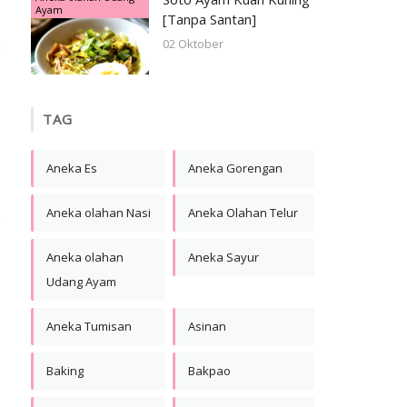
Ayam
[Tanpa Santan]
02 Oktober
a
TAG
Aneka Es
Aneka Gorengan
Aneka olahan Nasi
Aneka Olahan Telur
Aneka olahan
Aneka Sayur
Udang Ayam
Aneka Tumisan
Asinan
Baking
Bakpao