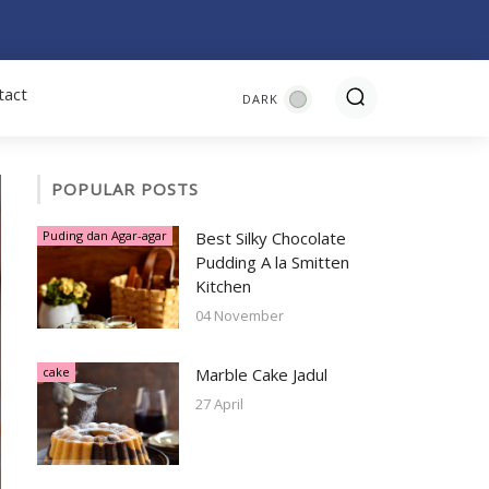
tact
POPULAR POSTS
Puding dan Agar-agar
Best Silky Chocolate
Pudding A la Smitten
Kitchen
04 November
cake
Marble Cake Jadul
27 April