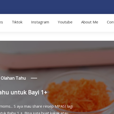
es
Tiktok
Instagram
Youtube
About Me
Con
Olahan Tahu
ahu untuk Bayi 1+
 moms... S aya mau share resep MPASI lagi
untuk Baby 1 +. Bisa juga buat kakak atau