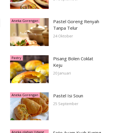
Aneka Gorengan
Pastel Goreng Renyah
Tanpa Telur
24 Oktober
Pastry
Pisang Bolen Coklat
Keju
20 Januari
Aneka Gorengan
Pastel Isi Soun
25 September
Aneka olahan Udang
Soto Ayam Kuah Kuning