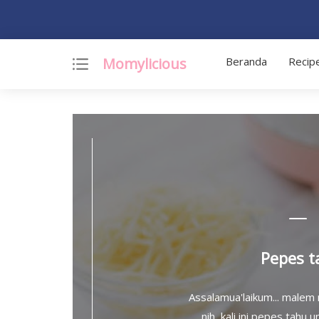
Momylicious
Beranda
Recip
Pepes t
Assalamua'laikum... malem
nih, kali ini pepes tahu 