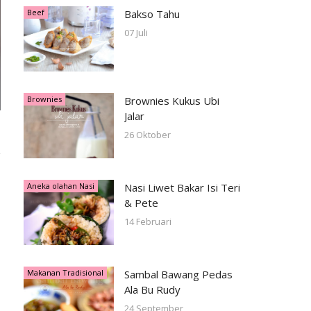
Beef
Bakso Tahu
07 Juli
Brownies
Brownies Kukus Ubi
Jalar
26 Oktober
Aneka olahan Nasi
Nasi Liwet Bakar Isi Teri
& Pete
14 Februari
Makanan Tradisional
Sambal Bawang Pedas
Ala Bu Rudy
24 September