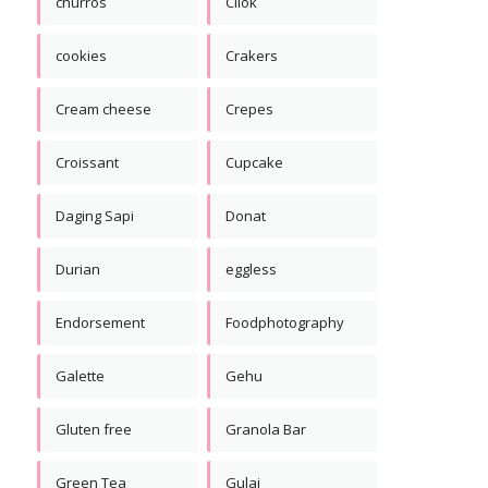
churros
Cilok
cookies
Crakers
Cream cheese
Crepes
Croissant
Cupcake
Daging Sapi
Donat
Durian
eggless
Endorsement
Foodphotography
Galette
Gehu
Gluten free
Granola Bar
Green Tea
Gulai