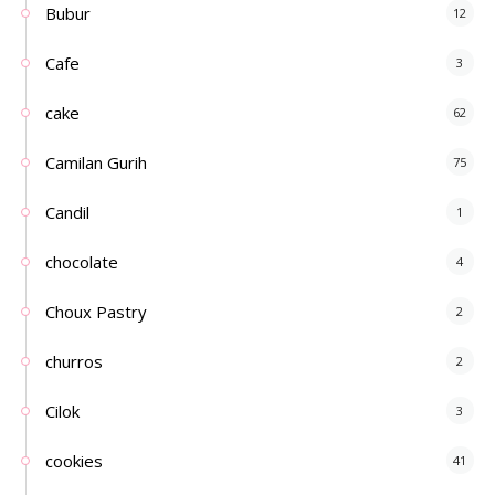
Bubur
12
Cafe
3
cake
62
Camilan Gurih
75
Candil
1
chocolate
4
Choux Pastry
2
churros
2
Cilok
3
cookies
41