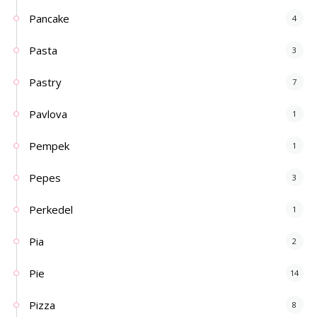
Pancake
4
Pasta
3
Pastry
7
Pavlova
1
Pempek
1
Pepes
3
Perkedel
1
Pia
2
Pie
14
Pizza
8