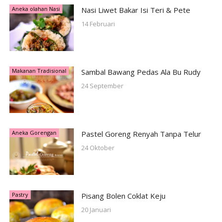
Aneka olahan Nasi
Nasi Liwet Bakar Isi Teri & Pete
14 Februari
Makanan Tradisional
Sambal Bawang Pedas Ala Bu Rudy
24 September
Aneka Gorengan
Pastel Goreng Renyah Tanpa Telur
24 Oktober
Pastry
Pisang Bolen Coklat Keju
20 Januari