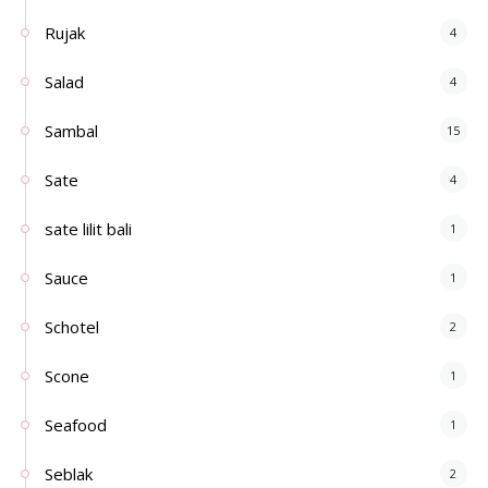
Rujak
4
Salad
4
Sambal
15
Sate
4
sate lilit bali
1
Sauce
1
Schotel
2
Scone
1
Seafood
1
Seblak
2