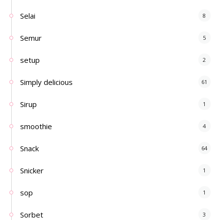
Selai
8
Semur
5
setup
2
Simply delicious
61
Sirup
1
smoothie
4
Snack
64
Snicker
1
sop
1
Sorbet
3