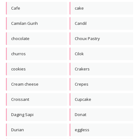
Cafe
cake
Camilan Gurih
Candil
chocolate
Choux Pastry
churros
Cilok
cookies
Crakers
Cream cheese
Crepes
Croissant
Cupcake
Daging Sapi
Donat
Durian
eggless