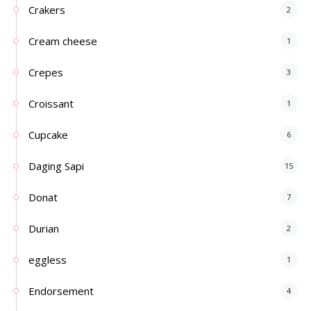
Crakers
2
Cream cheese
1
Crepes
3
Croissant
1
Cupcake
6
Daging Sapi
15
Donat
7
Durian
2
eggless
1
Endorsement
4