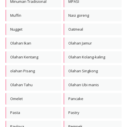
Minuman Tradisional
MPASI
Muffin
Nasi goreng
Nugget
Oatmeal
Olahan Ikan
Olahan Jamur
Olahan Kentang
Olahan Kolang-kaling
olahan Pisang
Olahan Singkong
Olahan Tahu
Olahan Ubi manis
Omelet
Pancake
Pasta
Pastry
Pavlova
Pempek