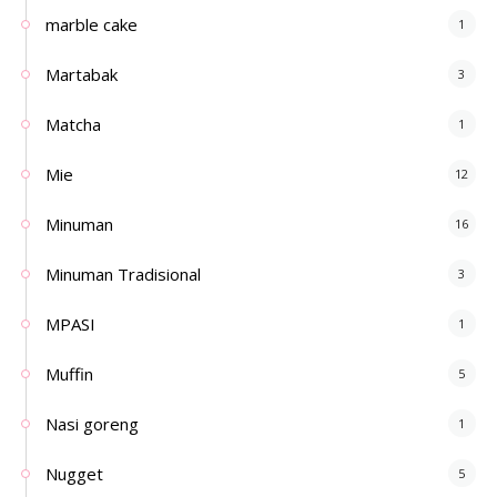
marble cake
1
Martabak
3
Matcha
1
Mie
12
Minuman
16
Minuman Tradisional
3
MPASI
1
Muffin
5
Nasi goreng
1
Nugget
5