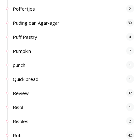
Poffertjes
2
Puding dan Agar-agar
30
Puff Pastry
4
Pumpkin
7
punch
1
Quick bread
1
Review
32
Risol
1
Risoles
2
Roti
42