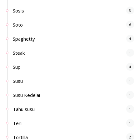
Sosis
3
Soto
6
Spaghetty
4
Steak
1
Sup
4
Susu
1
Susu Kedelai
1
Tahu susu
1
Teri
1
Tortilla
2